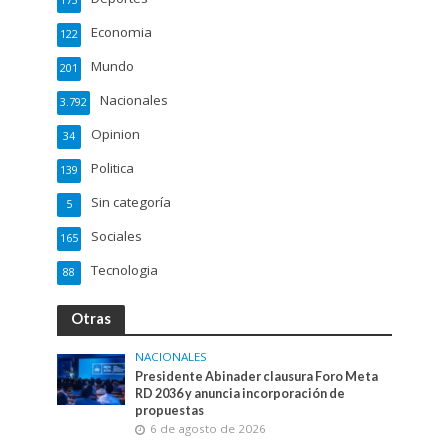
Economia
122
Mundo
201
Nacionales
3.792
Opinion
34
Politica
139
Sin categoría
5
Sociales
165
Tecnologia
88
Otras
NACIONALES
Presidente Abinader clausura Foro Meta
RD 2036 y anuncia incorporación de
propuestas
6 de agosto de 2026