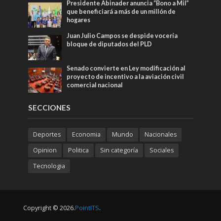
Presidente Abinader anuncia “Bono a Mil”
que beneficiará a más de un millón de
hogares
Juan Julio Campos se despide vocería
bloque de diputados del PLD
Senado convierte en Ley modificación al
proyecto de incentivo a la aviación civil
comercial nacional
SECCIONES
Deportes
Economia
Mundo
Nacionales
Opinion
Politica
Sin categoría
Sociales
Tecnologia
Copyright © 2026.
PointITS
.