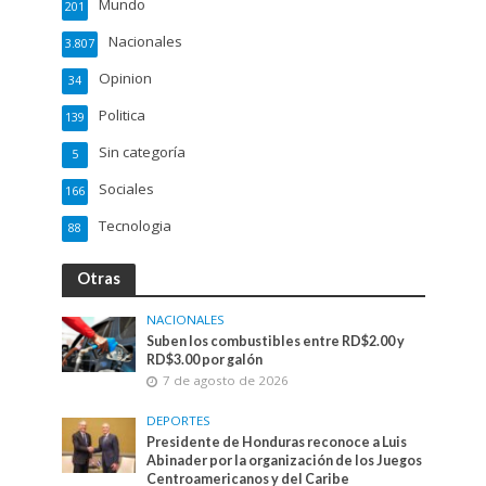
Mundo
201
Nacionales
3.807
Opinion
34
Politica
139
Sin categoría
5
Sociales
166
Tecnologia
88
Otras
NACIONALES
Suben los combustibles entre RD$2.00 y
RD$3.00 por galón
7 de agosto de 2026
DEPORTES
Presidente de Honduras reconoce a Luis
Abinader por la organización de los Juegos
Centroamericanos y del Caribe