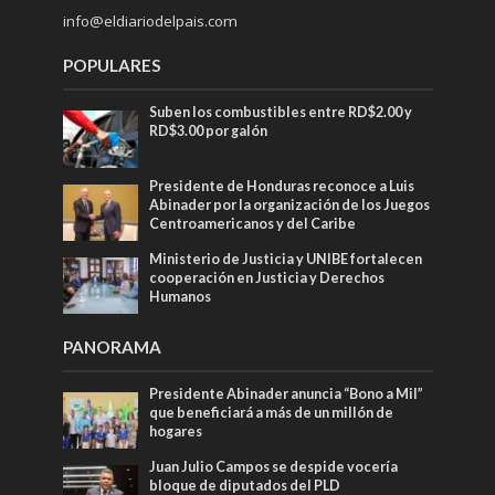
info@eldiariodelpais.com
POPULARES
Suben los combustibles entre RD$2.00 y
RD$3.00 por galón
Presidente de Honduras reconoce a Luis
Abinader por la organización de los Juegos
Centroamericanos y del Caribe
Ministerio de Justicia y UNIBE fortalecen
cooperación en Justicia y Derechos
Humanos
PANORAMA
Presidente Abinader anuncia “Bono a Mil”
que beneficiará a más de un millón de
hogares
Juan Julio Campos se despide vocería
bloque de diputados del PLD