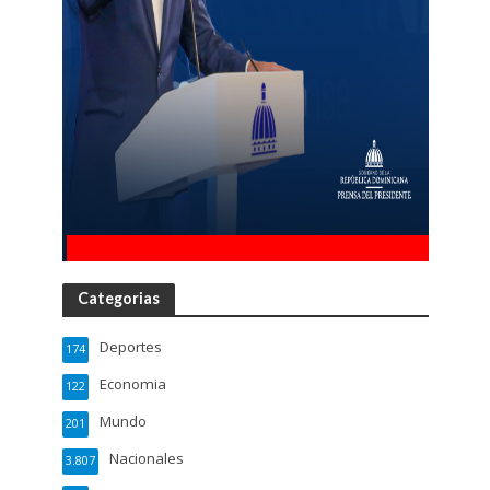
Categorias
Deportes
174
Economia
122
Mundo
201
Nacionales
3.807