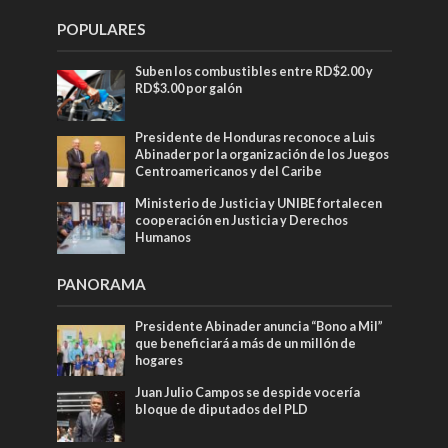
POPULARES
Suben los combustibles entre RD$2.00 y
RD$3.00 por galón
Presidente de Honduras reconoce a Luis
Abinader por la organización de los Juegos
Centroamericanos y del Caribe
Ministerio de Justicia y UNIBE fortalecen
cooperación en Justicia y Derechos
Humanos
PANORAMA
Presidente Abinader anuncia “Bono a Mil”
que beneficiará a más de un millón de
hogares
Juan Julio Campos se despide vocería
bloque de diputados del PLD