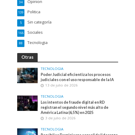
Opinion
34
Politica
139
Sin categoría
5
Sociales
166
Tecnologia
88
Otras
TECNOLOGIA
Poder Judicial eficientiza los procesos
judiciales con el uso responsable de la IA
13 de julio de 2026
TECNOLOGIA
Los intentos de fraude digital en RD
registran el segundo nivel más alto de
América Latina (6,5%) en 2025
3 de julio de 2026
TECNOLOGIA