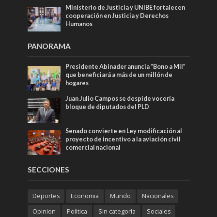
Ministerio de Justicia y UNIBE fortalecen
cooperación en Justicia y Derechos
Humanos
PANORAMA
Presidente Abinader anuncia “Bono a Mil”
que beneficiará a más de un millón de
hogares
Juan Julio Campos se despide vocería
bloque de diputados del PLD
Senado convierte en Ley modificación al
proyecto de incentivo a la aviación civil
comercial nacional
SECCIONES
Deportes
Economia
Mundo
Nacionales
Opinion
Politica
Sin categoría
Sociales