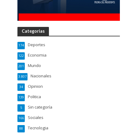
Categorias
Deportes
174
Economia
122
Mundo
201
Nacionales
3.807
Opinion
34
Politica
139
Sin categoría
5
Sociales
166
Tecnologia
88