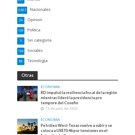
Nacionales
3.807
Opinion
34
Politica
139
Sin categoría
5
Sociales
166
Tecnologia
88
Otras
ECONOMIA
RD impulsó la resiliencia fiscal de la región
mientras lideró la presidencia pro
tempore del Cosefin
13 de julio de 2026
ECONOMIA
Petróleo West Texas vuelve a subir y se
coloca a US$70.46 por tensiones en el