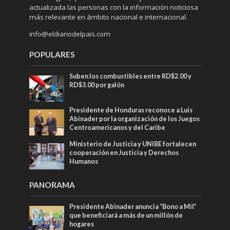
actualizada las personas con la información noticiosa
más relevante en ámbito nacional e internacional.
info@eldiariodelpais.com
POPULARES
Suben los combustibles entre RD$2.00 y
RD$3.00 por galón
Presidente de Honduras reconoce a Luis
Abinader por la organización de los Juegos
Centroamericanos y del Caribe
Ministerio de Justicia y UNIBE fortalecen
cooperación en Justicia y Derechos
Humanos
PANORAMA
Presidente Abinader anuncia “Bono a Mil”
que beneficiará a más de un millón de
hogares