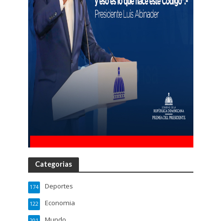
Categorias
Deportes
174
Economia
122
Mundo
201